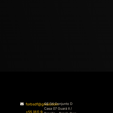
QE 34 Conjunto D
forbsdf@gmail.com
Casa 07 Guará II /
+55 (61) 9